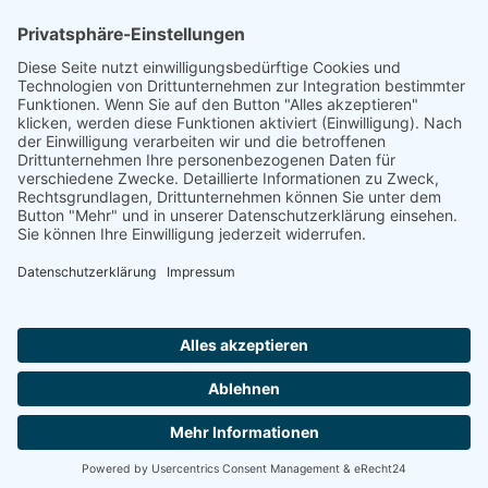
Adresse
Schönebergstraße 2
D-52068 Aachen
Kontakt
Tel.:
+49 241 96843 411
E-Mail:
mail@gut-ev.de
Mehr Informationen
Impressum
Datenschutzerklärung
Homepage der GUT