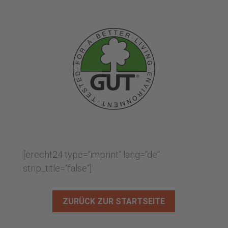
[erecht24 type=“imprint“ lang=“de“
strip_title=“false“]
ZURÜCK ZUR STARTSEITE